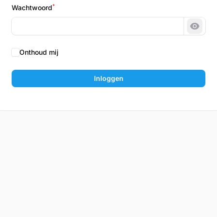
*
Wachtwoord
Wacht
Onthoud mij
Inloggen